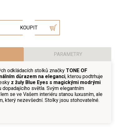
KOUPIT
PARAMETRY
ých odkládacích stolků značky
TONE OF
málním důrazem na eleganci
, kterou podtrhuje
desky
z žuly Blue Eyes s magickými modrými
u dopadajícího světla. Svým elegantním
em se ve Vašem interiéru stanou luxusním, ale
, který nezevšední. Stolky jsou stohovatelné.