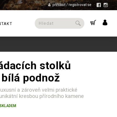
přihlásit / registrovat se
NTAKT
ádacích stolků
 bílá podnož
uxusní a zároveň velmi praktické
 unikátní kresbou přírodního kamene
. SKLADEM