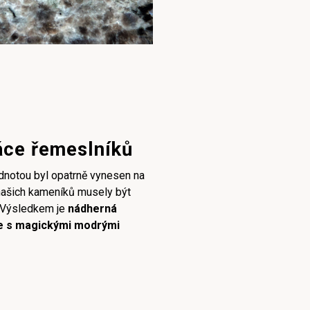
áce řemeslníků
dnotou byl opatrně vynesen na
našich kameníků musely být
. Výsledkem je
nádherná
e s magickými modrými