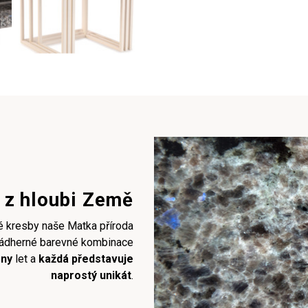
o z hloubi Země
né kresby naše Matka příroda
 nádherné barevné kombinace
ony
let a
každá představuje
naprostý unikát
.