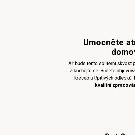
Umocněte at
domov
Až bude tento solitérní skvost 
a kochejte se. Budete objevova
kreseb a třpitivých odlesků
kvalitní zpracová