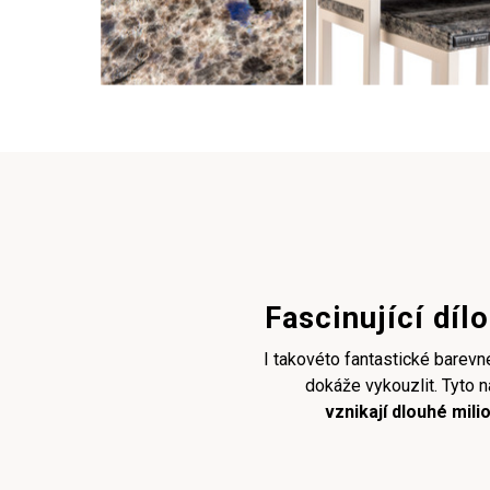
Fascinující díl
I takovéto fantastické barev
dokáže vykouzlit. Tyto
vznikají dlouhé mili