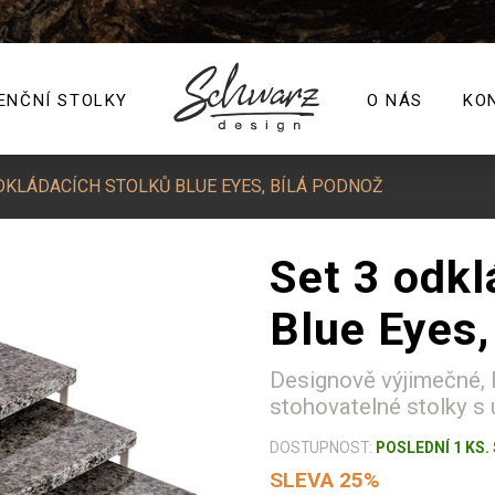
ENČNÍ STOLKY
O NÁS
KO
DKLÁDACÍCH STOLKŮ BLUE EYES, BÍLÁ PODNOŽ
Set 3 odkl
Blue Eyes,
Designově výjimečné, l
stohovatelné stolky s
DOSTUPNOST:
POSLEDNÍ 1 KS
SLEVA 25%