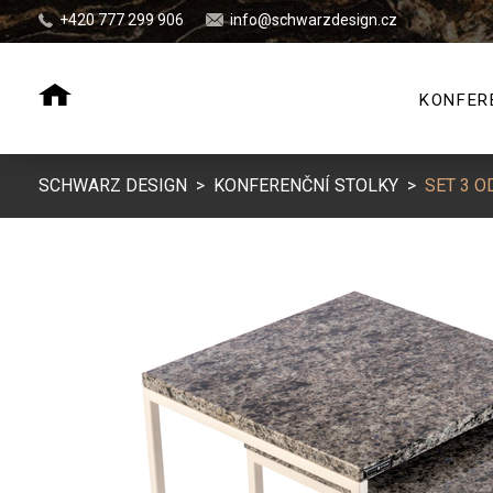
+420 777 299 906
info@schwarzdesign.cz
KONFER
SCHWARZ DESIGN
>
KONFERENČNÍ STOLKY
>
SET 3 O