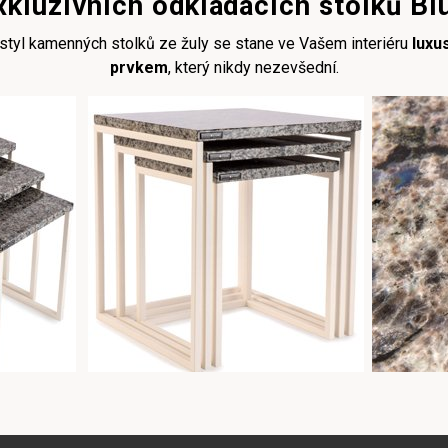
xkluzivních odkládacích stolků B
 styl kamenných stolků ze žuly se stane ve Vašem interiéru
luxu
prvkem
, který nikdy nezevšední.