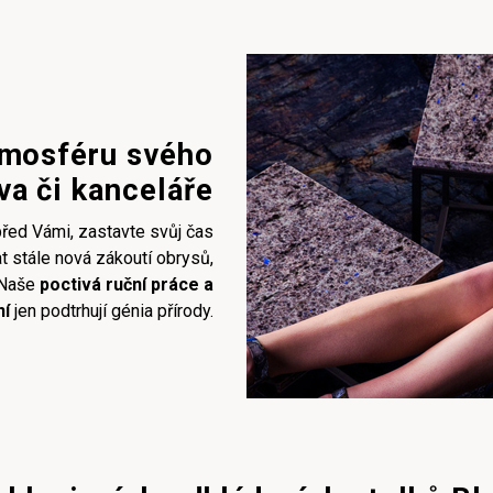
mosféru svého
a či kanceláře
před Vámi, zastavte svůj čas
t stále nová zákoutí obrysů,
. Naše
poctivá ruční práce a
ní
jen podtrhují génia přírody.