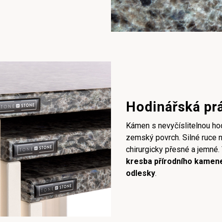
Hodinářská pr
Kámen s nevyčíslitelnou ho
zemský povrch. Silné ruce 
chirurgicky přesné a jemné
kresba přírodního kamen
odlesky
.