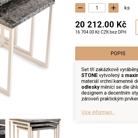
ks
20 212.00 Kč
16 704.00 Kč CZK bez DPH
POPIS
Set tří zakázkově vyráběn
STONE
vytvořený
s maxi
materiál vrchní kamenné 
odlesky
měnící se dle úhl
designem a decentním styl
zároveň praktickým prvkem
Více informací...